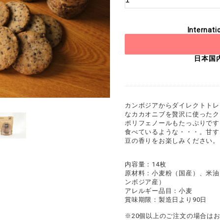
Internati
日本国
カンボジアからダイレクトトレ
なカカオニブを贅沢に使ったク
ポリフェノールもたっぷりです
食べているような・・・。甘す
豆の香りをお楽しみください。
内容量：14枚
原材料：小麦粉（国産）、米油
ンボジア産）
アレルギー品目：小麦
賞味期限：製造日より90日
※20個以上のご注文の場合は