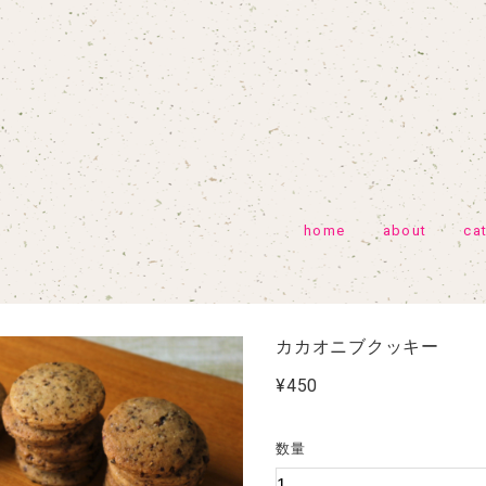
home
about
ca
カカオニブクッキー
¥450
数量