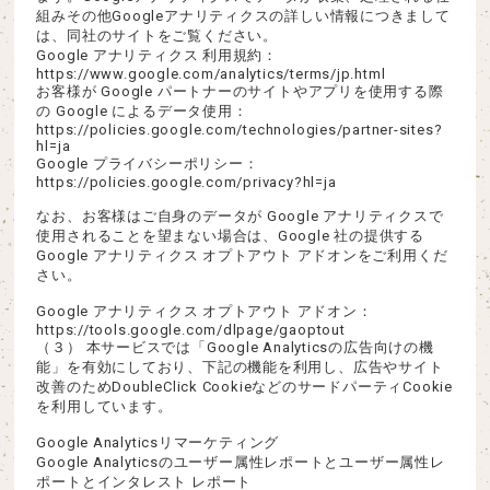
組みその他Googleアナリティクスの詳しい情報につきまして
は、同社のサイトをご覧ください。
Google アナリティクス 利用規約：
https://www.google.com/analytics/terms/jp.html
お客様が Google パートナーのサイトやアプリを使用する際
の Google によるデータ使用：
https://policies.google.com/technologies/partner-sites?
hl=ja
Google プライバシーポリシー：
https://policies.google.com/privacy?hl=ja
なお、お客様はご自身のデータが Google アナリティクスで
使用されることを望まない場合は、Google 社の提供する
Google アナリティクス オプトアウト アドオンをご利用くだ
さい。
Google アナリティクス オプトアウト アドオン：
https://tools.google.com/dlpage/gaoptout
（３） 本サービスでは「Google Analyticsの広告向けの機
能」を有効にしており、下記の機能を利用し、広告やサイト
改善のためDoubleClick CookieなどのサードパーティCookie
を利用しています。
Google Analyticsリマーケティング
Google Analyticsのユーザー属性レポートとユーザー属性レ
ポートとインタレスト レポート