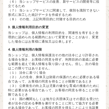
（６） 当ショップサービスの改善、新サービスの開発等に役
立てるため
（７） 当ショップサービスに関連して、個別を識別できない
形式に加工した統計データを作成するため
（８） その他、上記利用目的に付随する目的のため
3. 個人情報利用目的の変更
当ショップは、個人情報の利用目的を、関連性を有すると合
理的に認められる範囲内において変更することがあり、変更
した場合にはお客様に通知又は公表します。
4. 個人情報利用の制限
当ショップは、個人情報保護法その他の法令により許容され
る場合を除き、お客様の同意を得ず、利用目的の達成に必要
な範囲を超えて個人情報を取り扱いません。但し、次の場合
はこの限りではありません。
（１） 法令に基づく場合
（２） 人の生命、身体又は財産の保護のために必要がある場
合であって、お客様の同意を得ることが困難であるとき
（３） 公衆衛生の向上又は児童の健全な育成の推進のために
特に必要がある場合であって、お客様の同意を得ることが困
難であるとき
（４） 国の機関もしくは地方公共団体又はその委託を受けた
者が法令の定める事務を遂行することに対して協力する必要
がある場合であって、お客様の同意を得ることにより当該事