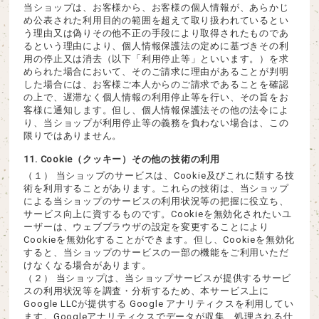
当ショップは、お客様から、お客様の個人情報が、あらかじ
め公表された利用目的の範囲を超えて取り扱われているとい
う理由又は偽りその他不正の手段により取得されたものであ
るという理由により、個人情報保護法の定めに基づきその利
用の停止又は消去（以下「利用停止等」といいます。）を求
められた場合において、そのご請求に理由があることが判明
した場合には、お客様ご本人からのご請求であることを確認
の上で、遅滞なく個人情報の利用停止等を行い、その旨をお
客様に通知します。但し、個人情報保護法その他の法令によ
り、当ショップが利用停止等の義務を負わない場合は、この
限りではありません。
11. Cookie（クッキー）その他の技術の利用
（１） 当ショップのサービスは、Cookie及びこれに類する技
術を利用することがあります。これらの技術は、当ショップ
による当ショップのサービスの利用状況等の把握に役立ち、
サービス向上に資するものです。Cookieを無効化されたいユ
ーザーは、ウェブブラウザの設定を変更することにより
Cookieを無効化することができます。但し、Cookieを無効化
すると、当ショップのサービスの一部の機能をご利用いただ
けなくなる場合があります。
（２） 当ショップは、当ショップサービスが提供するサービ
スの利用状況等を調査・分析するため、本サービス上に
Google LLCが提供する Google アナリティクスを利用してい
ます。Googleアナリティクスでデータが収集、処理される仕