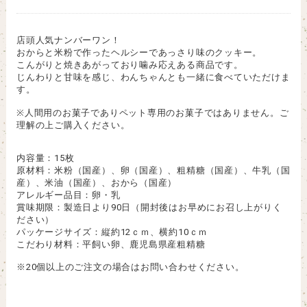
店頭人気ナンバーワン！
おからと米粉で作ったヘルシーであっさり味のクッキー。
こんがりと焼きあがっており噛み応えある商品です。
じんわりと甘味を感じ、わんちゃんとも一緒に食べていただけま
す。
※人間用のお菓子でありペット専用のお菓子ではありません。ご
理解の上ご購入ください。
内容量：15枚
原材料：米粉（国産）、卵（国産）、粗精糖（国産）、牛乳（国
産）、米油（国産）、おから（国産）
アレルギー品目：卵・乳
賞味期限：製造日より90日（開封後はお早めにお召し上がりく
ださい）
パッケージサイズ：縦約12ｃｍ、横約10ｃｍ
こだわり材料：平飼い卵、鹿児島県産粗精糖
※20個以上のご注文の場合はお問い合わせください。