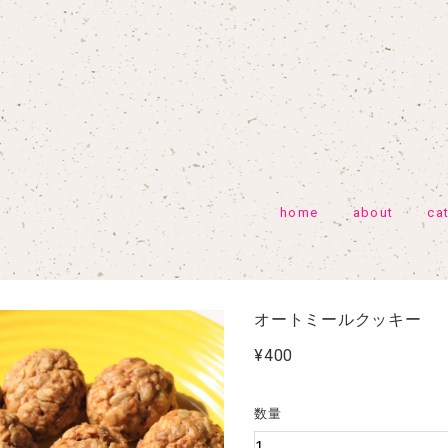
home
about
ca
オートミールクッキー
¥400
数量