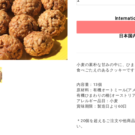
Internati
日本国
小麦の素朴な甘みの中に、ひま
食べごたえのあるクッキーです
内容量：13個
原材料：有機オートミール(アメ
有機ひまわりの種(オーストリア産
アレルギー品目：小麦
賞味期限：製造日より60日
＊20個を超えるご注文や他商
い。